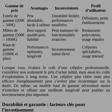
Gamme de
Profil
Avantages
Inconvénients
prix
d’utilisateur
Entrée de
Prix
Durabilité limitée,
Débutants, petits
gamme (200€
abordable,
performances
établissements
– 500€)
facile à utiliser
modérées
Milieu de
Bon rapport
Peut manquer de
Restaurants
gamme (500€
qualité-prix,
fonctionnalités
polyvalents,
– 1000€)
fiabilité
avancées
usage régulier
Haut de
Performances
Crêperies
gamme
Investissement
optimales,
spécialisées,
(1000€ et
initial élevé
longévité
usage intensif
plus)
Lorsque vous évaluez le coût d’une crêpière professionnelle,
considérez non seulement le prix d’achat initial, mais aussi les coûts
d’exploitation à long terme. Une crêpière plus chère mais plus
efficace énergétiquement peut s’avérer plus économique sur la
durée. De même, un modèle haut de gamme nécessitant moins
d’entretien et offrant une meilleure longévité peut justifier un
investissement plus important.
Durabilité et garantie : facteurs clés pour
l’investissement