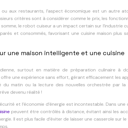
 ou aux restaurants, l’aspect économique est un autre at
sieurs critères sont à considérer comme le prix, les fonctionn
omme, le robot cuiseur a un impact certain sur l’industrie cu
parés et consommés, favorisant une cuisine maison plus sa
r une maison intelligente et une cuisine
dienne, surtout en matière de préparation culinaire à dom
 offre une expérience sans effort, gérant efficacement les ap
é du matin ou la lecture des nouvelles orchestrée par la 
êve devenu réalité !
sécurité et l’économie d’énergie est incontestable. Dans une 
isine
peuvent être contrôlés à distance, évitant ainsi les ac
rgie. Il est plus facile d’éviter de laisser une casserole sur le
mps.