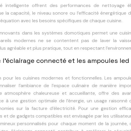
ité intelligente offrent des performances de nettoyage él
que la capacité, le niveau sonore ou l’efficacité énergétique 
déquation avec les besoins spécifiques de chaque cuisine.
le innovants dans les systèmes domotiques permet une cuisi
areils modernes ne se contentent pas de laver la vaissell
plus agréable et plus pratique, tout en respectant l’environne
 l’éclairage connecté et les ampoules led
n pour les cuisines modernes et fonctionnelles. Les ampoul
sonnaliser l’ambiance de l’espace culinaire de manière impo
ne atmosphère chaleureuse et accueillante, offre des ava
e à une gestion optimale de l’énergie, un usage raisonné 
mies sur la facture d’électricité. Pour une gestion effic
ions et de gadgets compatibles est envisagée par les utilisateu
umineux personnalisés pour chaque moment de la journée, o