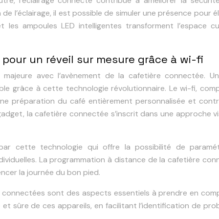
utre, l’éclairage connecté contribue à améliorer la sécurit
de l’éclairage, il est possible de simuler une présence pour é
et les ampoules LED intelligentes transforment l’espace cul
 pour un réveil sur mesure grâce à wi-fi
majeure avec l’avènement de la cafetière connectée. Un 
le grâce à cette technologie révolutionnaire. Le wi-fi, co
 une préparation du café entièrement personnalisée et cont
e gadget, la cafetière connectée s’inscrit dans une approche v
par cette technologie qui offre la possibilité de paramét
dividuelles. La programmation à distance de la cafetière co
ncer la journée du bon pied.
es connectées sont des aspects essentiels à prendre en comp
 et sûre de ces appareils, en facilitant l’identification de pr