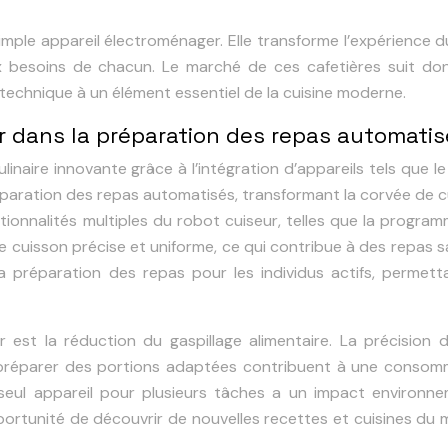
imple appareil électroménager. Elle transforme l’expérience d
x besoins de chacun. Le marché de ces cafetières suit do
 technique à un élément essentiel de la cuisine moderne.
ur dans la préparation des repas automati
inaire innovante grâce à l’intégration d’appareils tels que l
préparation des repas automatisés, transformant la corvée de c
ctionnalités multiples du robot cuiseur, telles que la progra
e cuisson précise et uniforme, ce qui contribue à des repas s
t la préparation des repas pour les individus actifs, permet
est la réduction du gaspillage alimentaire. La précision d
e préparer des portions adaptées contribuent à une consom
un seul appareil pour plusieurs tâches a un impact environn
pportunité de découvrir de nouvelles recettes et cuisines du