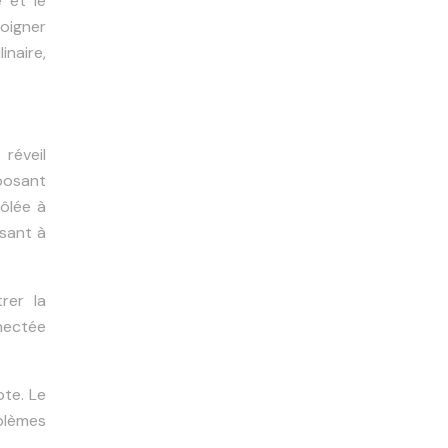
é et le
loigner
inaire,
réveil
mposant
rôlée à
isant à
rer la
nnectée
te. Le
oblèmes