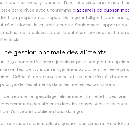
oin de nos vies, y compris l’une des plus anciennes trad
nnectée est arrivée avec une gamme d’
appareils de cuisson mo
ont on prépare nos repas. Du frigo intelligent pour une g
ui révolutionne la cuisine, chaque équipement apporte sa 
 matinal est bouleversé par la cafetière connectée. La cui
ier la vie.
 une gestion optimale des aliments
’un frigo connecté s’avère judicieux pour une gestion optim
 innovantes, ce type de réfrigérateur apporte une réelle plu
aires. Grâce à une surveillance et un contrôle à distance
e pour garder les aliments dans les meilleures conditions.
de réduire le gaspillage alimentaire. En effet, des aler
onsommation des aliments dans les temps. Ainsi, plus quest
ion d’un yaourt oublié au fond du frigo.
és contribue à une meilleure gestion des aliments. En effet, u