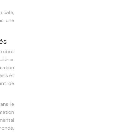
u café,
nc une
sés
e robot
uisiner
mmation
ains et
tant de
ans le
mation
emental
 monde,