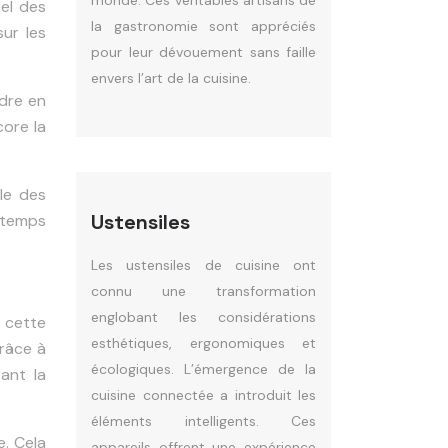
monde. Ces véritables artisans de
el des
la gastronomie sont appréciés
ur les
pour leur dévouement sans faille
envers l’art de la cuisine.
ndre en
core la
ale des
Ustensiles
e temps
Les ustensiles de cuisine ont
connu une transformation
englobant les considérations
 cette
esthétiques, ergonomiques et
Grâce à
écologiques. L’émergence de la
tant la
cuisine connectée a introduit les
éléments intelligents. Ces
e. Cela
appareils offrent une expérience