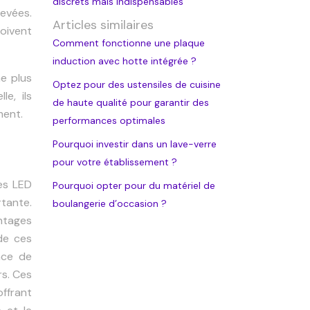
discrets mais indispensables
evées.
Articles similaires
doivent
Comment fonctionne une plaque
induction avec hotte intégrée ?
ne plus
Optez pour des ustensiles de cuisine
e, ils
de haute qualité pour garantir des
ment.
performances optimales
Pourquoi investir dans un lave-verre
pour votre établissement ?
es LED
Pourquoi opter pour du matériel de
rtante.
boulangerie d’occasion ?
ntages
de ces
ace de
rs. Ces
ffrant