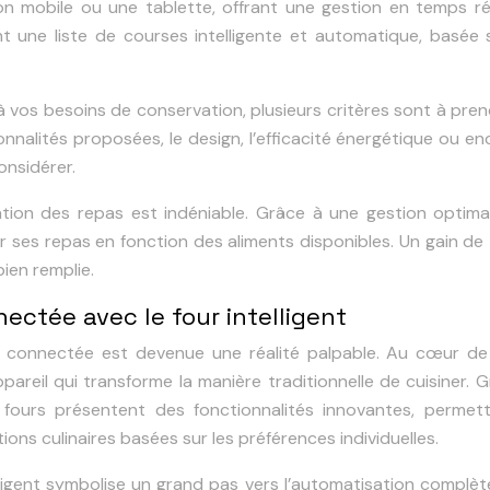
on mobile ou une tablette, offrant une gestion en temps ré
t une liste de courses intelligente et automatique, basée s
à vos besoins de conservation, plusieurs critères sont à pre
nnalités proposées, le design, l’efficacité énergétique ou en
considérer.
cation des repas est indéniable. Grâce à une gestion optim
fier ses repas en fonction des aliments disponibles. Un gain d
ien remplie.
nectée avec le four intelligent
ine connectée est devenue une réalité palpable. Au cœur de
appareil qui transforme la manière traditionnelle de cuisiner. 
, ces fours présentent des fonctionnalités innovantes, permet
ons culinaires basées sur les préférences individuelles.
lligent symbolise un grand pas vers l’automatisation complèt