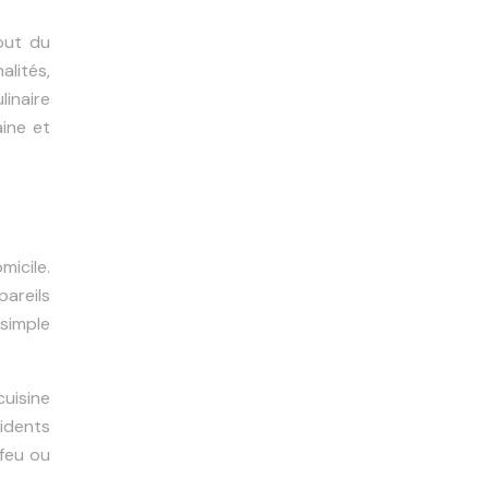
out du
alités,
linaire
ine et
icile.
pareils
simple
cuisine
cidents
 feu ou